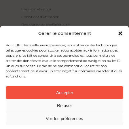
Livraison et retour
Conditions d’utilisation
Déclaration de confidentialité
Politique de cookies
Gérer le consentement
Pour offrir les meilleures expériences, nous utilisons des technologies
ESPACE CLIENT
telles que les cookies pour stocker et/ou accéder aux informations des
appareils. Le fait de consentir à ces technologies nous permettra de
traiter des données telles que le comportement de navigation ou les ID
Mon compte
uniques sur ce site. Le fait de ne pas consentir ou de retirer son
Mon panier
consentement peut avoir un effet négatif sur certaines caractéristiques
et fonctions.
FAQ
Accepter
Refuser
© 2024 Mylène Henry. Tous droits réservés.
Voir les préférences
FACEBOOK